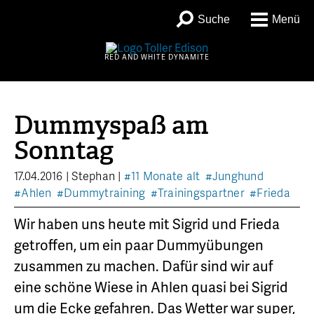
Suche
Menü
RED AND WHITE DYNAMITE
Dummyspaß am
Sonntag
17.04.2016
|
Stephan
|
#11 Monate alt
#Junghund
#Ahlen
#Dummytraining
#Trainingspartner
#Frieda
Wir haben uns heute mit Sigrid und Frieda
getroffen, um ein paar Dummyübungen
zusammen zu machen. Dafür sind wir auf
eine schöne Wiese in Ahlen quasi bei Sigrid
um die Ecke gefahren. Das Wetter war super,